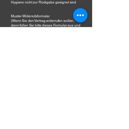
Hygiene nicht zur Rückgabe geeignet sind
Muster-Widerrufsformular
(Wenn Sie den Vertrag widerrufen wollen,
dann füllen Sie bitte dieses Formular aus und
senden Sie es zurück.)
– An Nadine Elflein, Im Hirtenhof 7, 34355
Escherode, Deutschland,
info@unsortiert.com
– Hiermit widerrufe(n) ich/wir (*) den von
mir/uns (*) abgeschlossenen Vertrag über den
Kauf der folgenden
Waren (*)/die Erbringung der folgenden
Dienstleistung (*)
– Bestellt am (*)/erhalten am (*)
– Name des/der Verbraucher(s)
– Anschrift des/der Verbraucher(s)
– Unterschrift des/der Verbraucher(s) (nur bei
Mitteilung auf Papier)
– Datum
(*) Unzutreffendes streichen.
Widerrufsbelehrung
erstellt mit dem
Trusted
Shops
Rechtstexter 22.07.2024
DSGVO