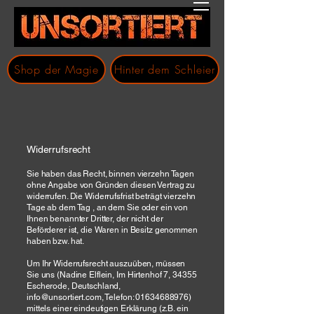
Shop der Magie
Hinter dem Schleier
​Widerrufsrecht
Sie haben das Recht, binnen vierzehn Tagen
ohne Angabe von Gründen diesen Vertrag zu
widerrufen. Die Widerrufsfrist beträgt vierzehn
Tage ab dem Tag , an dem Sie oder ein von
Ihnen benannter Dritter, der nicht der
Beförderer ist, die Waren in Besitz genommen
haben bzw. hat.
Um Ihr Widerrufsrecht auszuüben, müssen
Sie uns (Nadine Elflein, Im Hirtenhof 7, 34355
Escherode, Deutschland,
info@unsortiert.com
, Telefon:
01634688976)
mittels einer eindeutigen Erklärung (z.B. ein