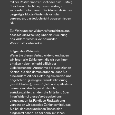
mit der Post versandter Brief oder eine E-Mail)
über Ihren Entschluss, diesen Vertrag zu
widerrufen, informieren. Sie können dafür das
beigefügte Muster-Widerrufsformular
verwenden, das jedoch nicht vorgeschrieben
ist.
Zur Wahrung der Widerrufsfrist reicht es aus,
dass Sie die Mitteilung über die Ausübung
des Widerrufsrechts vor Ablauf der
Widerrufsfrist absenden.
Folgen des Widerrufs
Wenn Sie diesen Vertrag widerrufen, haben
wir Ihnen alle Zahlungen, die wir von Ihnen
erhalten haben, einschließlich der
Lieferkosten (mit Ausnahme der zusätzlichen
Kosten, die sich daraus ergeben, dass Sie
eine andere Art der Lieferung als die von uns
angebotene, günstigste Standardlieferung
gewählt haben), unverzüglich und spätestens
binnen vierzehn Tagen ab dem Tag
zurückzuzahlen, an dem die Mitteilung über
Ihren Widerruf dieses Vertrags bei uns
eingegangen ist. Für diese Rückzahlung
verwenden wir dasselbe Zahlungsmittel, das
Sie bei der ursprünglichen Transaktion
eingesetzt haben, es sei denn, mit Ihnen