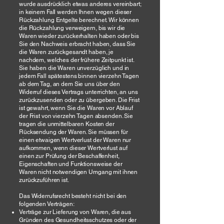
wurde ausdrücklich etwas anderes vereinbart;
in keinem Fall werden Ihnen wegen dieser
Rückzahlung Entgelte berechnet. Wir können
die Rückzahlung verweigern, bis wir die
Waren wieder zurückerhalten haben oder bis
Sie den Nachweis erbracht haben, dass Sie
die Waren zurückgesandt haben, je
nachdem, welches der frühere Zeitpunkt ist.
Sie haben die Waren unverzüglich und in
jedem Fall spätestens binnen vierzehn Tagen
ab dem Tag, an dem Sie uns über den
Widerruf dieses Vertrags unterrichten, an uns
zurückzusenden oder zu übergeben. Die Frist
ist gewahrt, wenn Sie die Waren vor Ablauf
der Frist von vierzehn Tagen absenden. Sie
tragen die unmittelbaren Kosten der
Rücksendung der Waren. Sie müssen für
einen etwaigen Wertverlust der Waren nur
aufkommen, wenn dieser Wertverlust auf
einen zur Prüfung der Beschaffenheit,
Eigenschaften und Funktionsweise der
Waren nicht notwendigen Umgang mit ihnen
zurückzuführen ist.
Das Widerrufsrecht besteht nicht bei den
folgenden Verträgen:
Verträge zur Lieferung von Waren, die aus
Gründen des Gesundheitsschutzes oder der