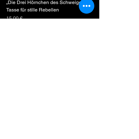
„Die Drei Hörnchen des Schweigens“ –
Tasse für stille Rebellen
Preis
15,00 €
zzgl. Versand
🖤 Zombikuscheltier-Tasse – Deadly
Cute für deinen Alltag