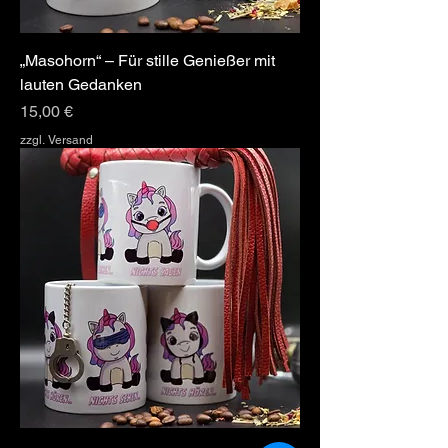
„Masohorn“ – Für stille Genießer mit
lauten Gedanken
Preis
15,00 €
zzgl. Versand